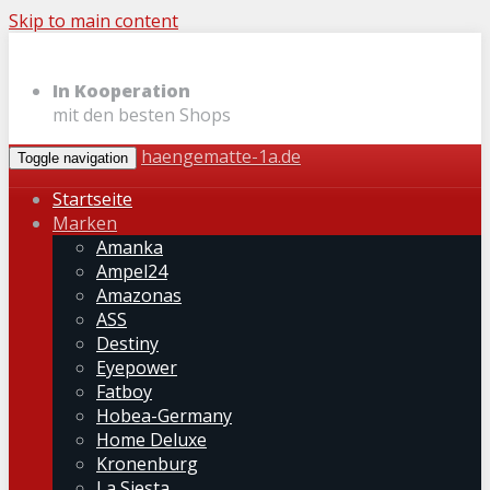
Skip to main content
In Kooperation
mit den besten Shops
haengematte-1a.de
Toggle navigation
Startseite
Marken
Amanka
Ampel24
Amazonas
ASS
Destiny
Eyepower
Fatboy
Hobea-Germany
Home Deluxe
Kronenburg
La Siesta