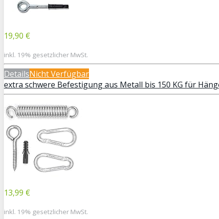
19,90 €
inkl. 19% gesetzlicher MwSt.
Details
Nicht Verfügbar
extra schwere Befestigung aus Metall bis 150 KG für Hä
13,99 €
inkl. 19% gesetzlicher MwSt.