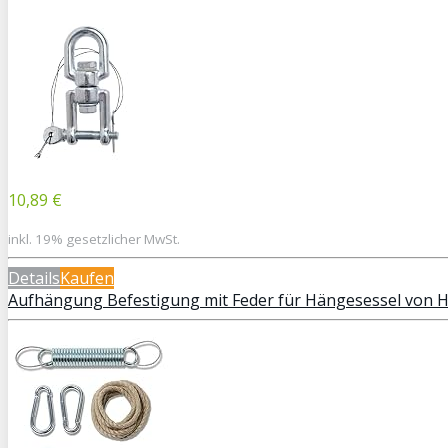
10,89 €
inkl. 19% gesetzlicher MwSt.
Details
Kaufen
Aufhängung Befestigung mit Feder für Hängesessel von