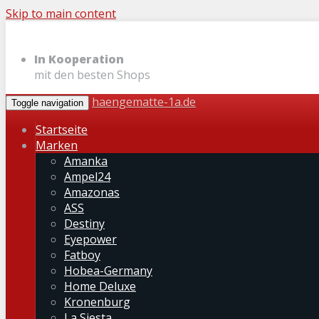
Skip to main content
In Kooperation
mit den besten Shops
haengematte-1a.de
Toggle navigation
Startseite
Marken
Amanka
Ampel24
Amazonas
ASS
Destiny
Eyepower
Fatboy
Hobea-Germany
Home Deluxe
Kronenburg
La Siesta