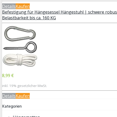
Details
Kaufen
Befestigung für Hängesessel Hängestuhl | schwere robus
Belastbarkeit bis ca. 160 KG
8,99 €
inkl. 19% gesetzlicher MwSt.
Details
Kaufen
Kategorien