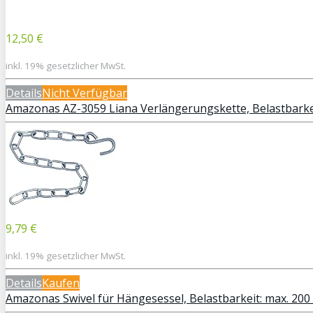
12,50 €
inkl. 19% gesetzlicher MwSt.
Details
Nicht Verfügbar
Amazonas AZ-3059 Liana Verlängerungskette, Belastbarkei
9,79 €
inkl. 19% gesetzlicher MwSt.
Details
Kaufen
Amazonas Swivel für Hängesessel, Belastbarkeit: max. 200