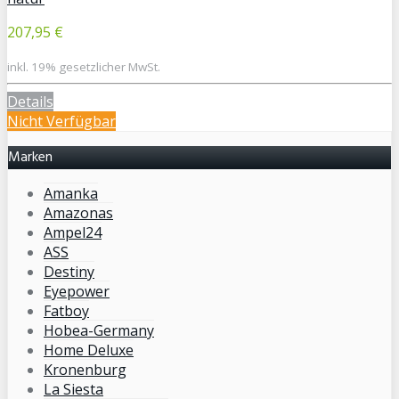
207,95 €
inkl. 19% gesetzlicher MwSt.
Details
Nicht Verfügbar
Marken
Amanka
Amazonas
Ampel24
ASS
Destiny
Eyepower
Fatboy
Hobea-Germany
Home Deluxe
Kronenburg
La Siesta