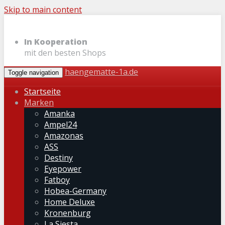
Skip to main content
In Kooperation
mit den besten Shops
haengematte-1a.de
Toggle navigation
Startseite
Marken
Amanka
Ampel24
Amazonas
ASS
Destiny
Eyepower
Fatboy
Hobea-Germany
Home Deluxe
Kronenburg
La Siesta