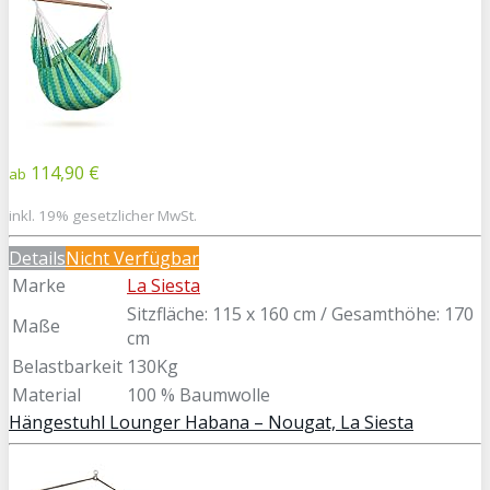
114,90 €
ab
inkl. 19% gesetzlicher MwSt.
Details
Nicht Verfügbar
Marke
La Siesta
Sitzfläche: 115 x 160 cm / Gesamthöhe: 170
Maße
cm
Belastbarkeit
130Kg
Material
100 % Baumwolle
Hängestuhl Lounger Habana – Nougat, La Siesta