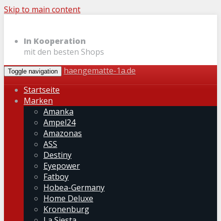
Skip to main content
In Kooperation
mit den besten Shops
haengematte-1a.de
Toggle navigation
Startseite
Marken
Amanka
Ampel24
Amazonas
ASS
Destiny
Eyepower
Fatboy
Hobea-Germany
Home Deluxe
Kronenburg
La Siesta