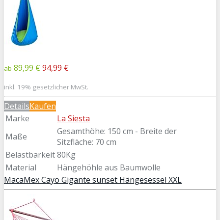
89,99 €
94,99 €
ab
inkl. 19% gesetzlicher MwSt.
Details
Kaufen
Marke
La Siesta
Gesamthöhe: 150 cm - Breite der
Maße
Sitzfläche: 70 cm
Belastbarkeit
80Kg
Material
Hängehöhle aus Baumwolle
MacaMex Cayo Gigante sunset Hängesessel XXL