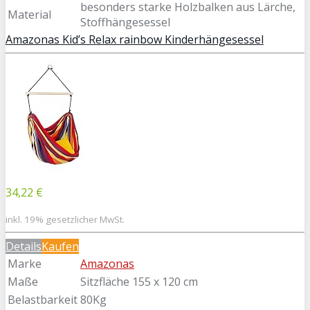
besonders starke Holzbalken aus Lärche,
Material
Stoffhängesessel
Amazonas Kid’s Relax rainbow Kinderhängesessel
34,22 €
inkl. 19% gesetzlicher MwSt.
Details
Kaufen
Marke
Amazonas
Maße
Sitzfläche 155 x 120 cm
Belastbarkeit
80Kg