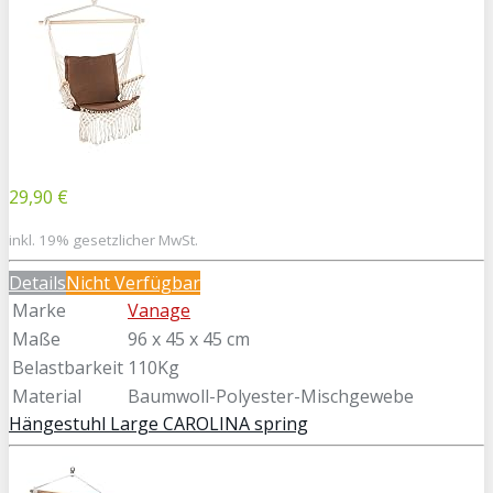
29,90 €
inkl. 19% gesetzlicher MwSt.
Details
Nicht Verfügbar
Marke
Vanage
Maße
96 x 45 x 45 cm
Belastbarkeit
110Kg
Material
Baumwoll-Polyester-Mischgewebe
Hängestuhl Large CAROLINA spring