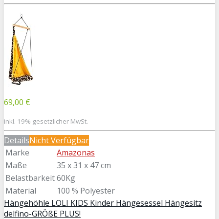
69,00 €
inkl. 19% gesetzlicher MwSt.
Details
Nicht Verfügbar
Marke
Amazonas
Maße
35 x 31 x 47 cm
Belastbarkeit
60Kg
Material
100 % Polyester
Hängehöhle LOLI KIDS Kinder Hängesessel Hängesitz
delfino-GRÖßE PLUS!