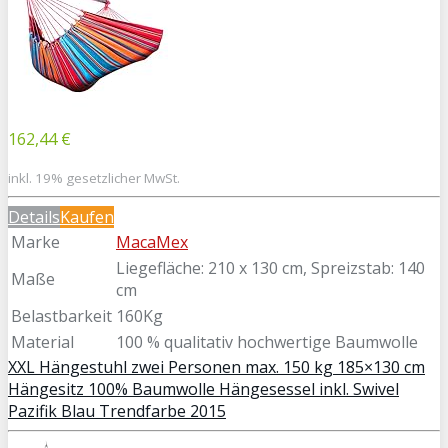
162,44 €
inkl. 19% gesetzlicher MwSt.
Details
Kaufen
Marke
MacaMex
Liegefläche: 210 x 130 cm, Spreizstab: 140
Maße
cm
Belastbarkeit
160Kg
Material
100 % qualitativ hochwertige Baumwolle
XXL Hängestuhl zwei Personen max. 150 kg 185×130 cm
Hängesitz 100% Baumwolle Hängesessel inkl. Swivel
Pazifik Blau Trendfarbe 2015