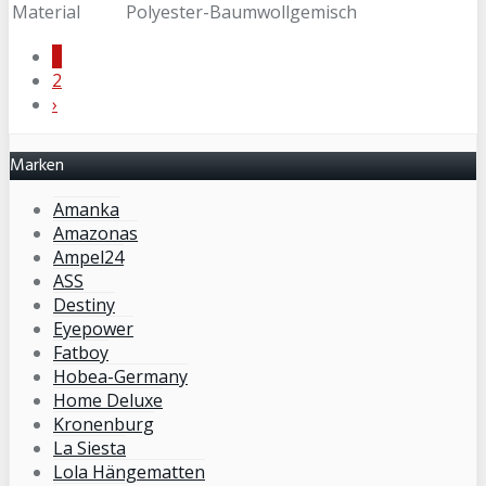
Material
Polyester-Baumwollgemisch
1
2
›
Marken
Amanka
Amazonas
Ampel24
ASS
Destiny
Eyepower
Fatboy
Hobea-Germany
Home Deluxe
Kronenburg
La Siesta
Lola Hängematten