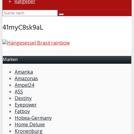
Ratgeber
41myC8sk9aL
Marken
Amanka
Amazonas
Ampel24
ASS
Destiny
Eyepower
Fatboy
Hobea-Germany
Home Deluxe
Kronenburg