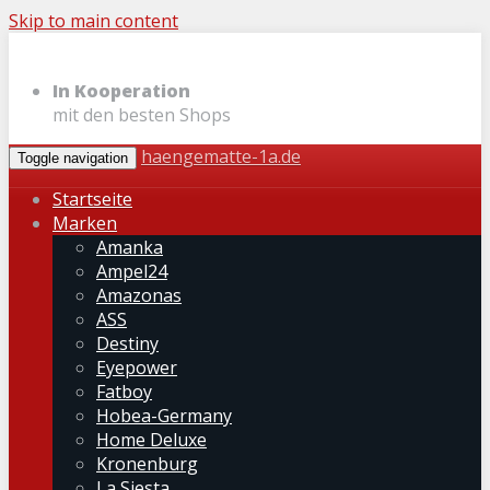
Skip to main content
In Kooperation
mit den besten Shops
haengematte-1a.de
Toggle navigation
Startseite
Marken
Amanka
Ampel24
Amazonas
ASS
Destiny
Eyepower
Fatboy
Hobea-Germany
Home Deluxe
Kronenburg
La Siesta