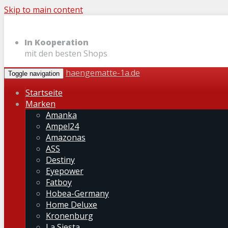
Skip to main content
In Kooperation
mit den besten Shops
haengematte-1a.de
Toggle navigation
Startseite
Marken
Amanka
Ampel24
Amazonas
ASS
Destiny
Eyepower
Fatboy
Hobea-Germany
Home Deluxe
Kronenburg
La Siesta