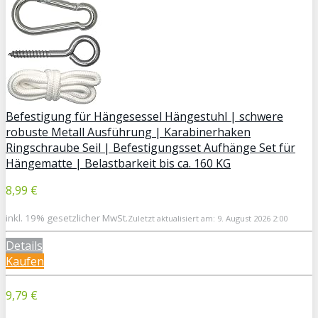
Befestigung für Hängesessel Hängestuhl | schwere
robuste Metall Ausführung | Karabinerhaken
Ringschraube Seil | Befestigungsset Aufhänge Set für
Hängematte | Belastbarkeit bis ca. 160 KG
8,99 €
inkl. 19% gesetzlicher MwSt.
Zuletzt aktualisiert am: 9. August 2026 2:00
Details
Kaufen
9,79 €