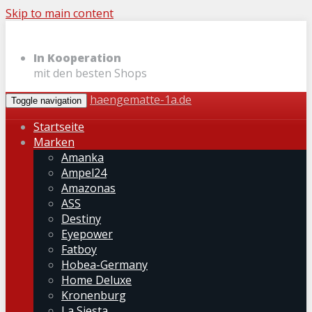
Skip to main content
In Kooperation
mit den besten Shops
haengematte-1a.de
Toggle navigation
Startseite
Marken
Amanka
Ampel24
Amazonas
ASS
Destiny
Eyepower
Fatboy
Hobea-Germany
Home Deluxe
Kronenburg
La Siesta