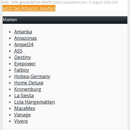
inkl. 19% gesetzlicher MwSt.
Zuletzt aktualisiert am: 9. August 2026 2:02
Jetzt bei Amazon kaufen
Marken
Amanka
Amazonas
Ampel24
ASS
Destiny
Eyepower
Fatboy
Hobea-Germany
Home Deluxe
Kronenburg
La Siesta
Lola Hängematten
MacaMex
Vanage
Vivere