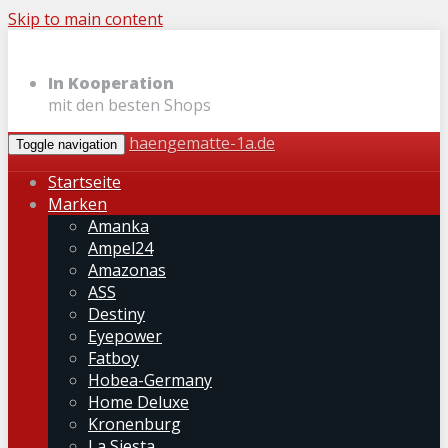
Skip to main content
In Kooperation
mit den besten Shops
haengematte-1a.de
Toggle navigation
Startseite
Marken
Amanka
Ampel24
Amazonas
ASS
Destiny
Eyepower
Fatboy
Hobea-Germany
Home Deluxe
Kronenburg
La Siesta