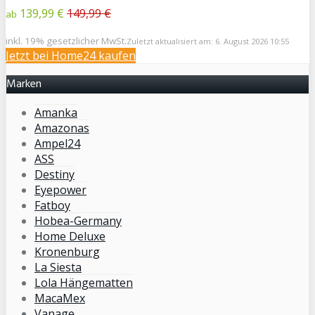
139,99 €
149,99 €
ab
inkl. 19% gesetzlicher MwSt.
Zuletzt aktualisiert am: 6. August 2026 10:55
Jetzt bei Home24 kaufen
Marken
Amanka
Amazonas
Ampel24
ASS
Destiny
Eyepower
Fatboy
Hobea-Germany
Home Deluxe
Kronenburg
La Siesta
Lola Hängematten
MacaMex
Vanage