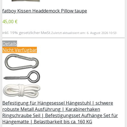
fatboy Kissen Headdemock Pillow taupe
45,00 €
inkl. 19% gesetzlicher MwSt.
Zuletzt aktualisiert am: 6. August 2026 10:53
Details
Nicht Verfügbar
Befestigung für Hängesessel Hängestuhl | schwere
robuste Metall Ausführung | Karabinerhaken
Ringschraube Seil | Befestigungsset Aufhänge Set für
Hängematte | Belastbarkeit bis ca. 160 KG