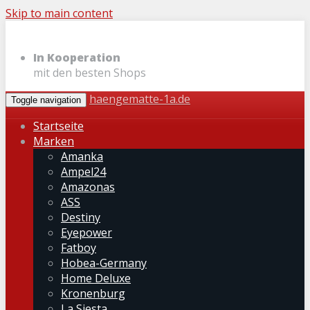
Skip to main content
In Kooperation
mit den besten Shops
haengematte-1a.de
Toggle navigation
Startseite
Marken
Amanka
Ampel24
Amazonas
ASS
Destiny
Eyepower
Fatboy
Hobea-Germany
Home Deluxe
Kronenburg
La Siesta