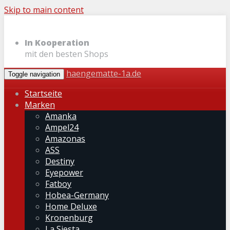
Skip to main content
In Kooperation
mit den besten Shops
haengematte-1a.de
Toggle navigation
Startseite
Marken
Amanka
Ampel24
Amazonas
ASS
Destiny
Eyepower
Fatboy
Hobea-Germany
Home Deluxe
Kronenburg
La Siesta