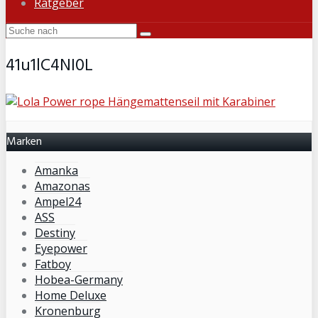
Ratgeber
41u1lC4NI0L
Marken
Amanka
Amazonas
Ampel24
ASS
Destiny
Eyepower
Fatboy
Hobea-Germany
Home Deluxe
Kronenburg