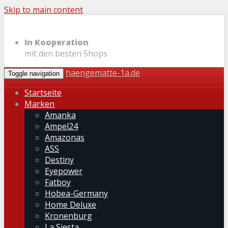
Skip to main content
In Kooperation
mit den besten Shops
haengematte-1a.de
Toggle navigation
Startseite
Marken
Amanka
Ampel24
Amazonas
ASS
Destiny
Eyepower
Fatboy
Hobea-Germany
Home Deluxe
Kronenburg
La Siesta