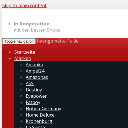
Skip to main content
In Kooperation
mit den besten Shops
haengematte-1a.de
Toggle navigation
Startseite
Marken
Amanka
Ampel24
Amazonas
ASS
Destiny
Eyepower
Fatboy
Hobea-Germany
Home Deluxe
Kronenburg
La Siesta