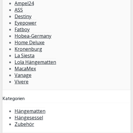
Ampel24
ASS
Destiny
Eyepower
Fatboy
Hobea-Germany
Home Deluxe
Kronenburg
La Siesta
Lola Hängematten
MacaMex
Vanage
Vivere
Kategorien
Hängematten
Hängesessel
Zubehör