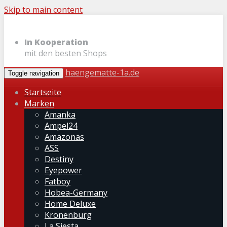
Skip to main content
In Kooperation
mit den besten Shops
haengematte-1a.de
Toggle navigation
Startseite
Marken
Amanka
Ampel24
Amazonas
ASS
Destiny
Eyepower
Fatboy
Hobea-Germany
Home Deluxe
Kronenburg
La Siesta